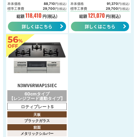
本体価格
88,710
本体価格
91,370
円(税込)
円(税込)
標準工事費
29,700
標準工事費
29,700
円(税込)
円(税込)
118,410
121,070
総額
円(税込)
総額
円(税込)
詳しくはこちら
詳しくはこちら
56
%
OFF
N3WV6RWAP1SIEC
60cmタイプ
【レンジフード連動タイプ】
ロティプレートS
天板
ブラックガラス
前面
メタリックシルバー