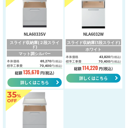
NLA6033SV
NLA6032W
スライド収納庫(２段スライ
スライド収納庫(1段スライド)
ド)
ホワイト
マット調シルバー
本体価格
43,820
円(税込)
本体価格
65,270
円(税込)
標準工事費
70,400
円(税込)
標準工事費
70,400
円(税込)
114,220
総額
円(税込)
135,670
総額
円(税込)
詳しくはこちら
詳しくはこちら
35
%
OFF