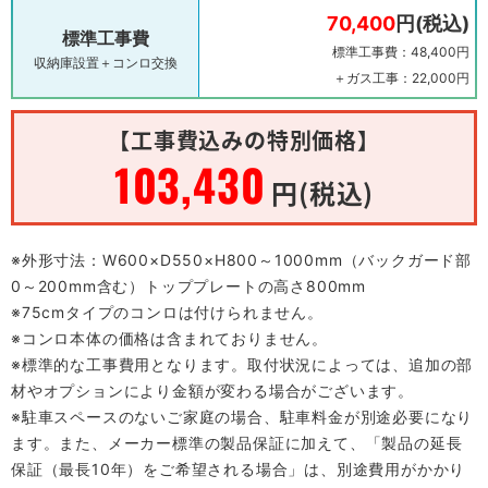
70,400
円(税込)
標準工事費
標準工事費：48,400円
収納庫設置＋コンロ交換
＋ガス工事：22,000円
【工事費込みの特別価格】
103,430
円(税込)
※外形寸法：W600×D550×H800～1000mm（バックガード部
0～200mm含む）トッププレートの高さ800mm
※75cmタイプのコンロは付けられません。
※コンロ本体の価格は含まれておりません。
※標準的な工事費用となります。取付状況によっては、追加の部
材やオプションにより金額が変わる場合がございます。
※駐車スペースのないご家庭の場合、駐車料金が別途必要になり
ます。また、メーカー標準の製品保証に加えて、「製品の延長
保証（最長10年）をご希望される場合」は、別途費用がかかり