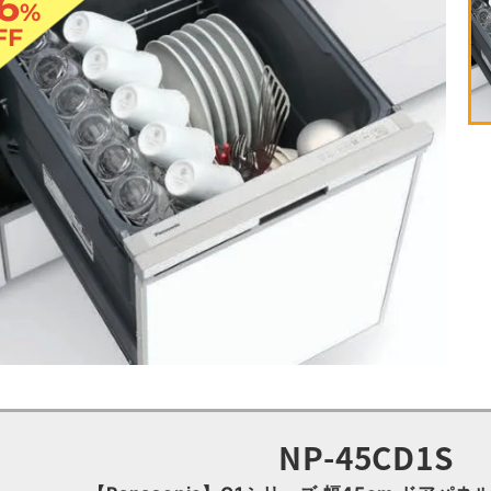
6
%
FF
NP-45CD1S