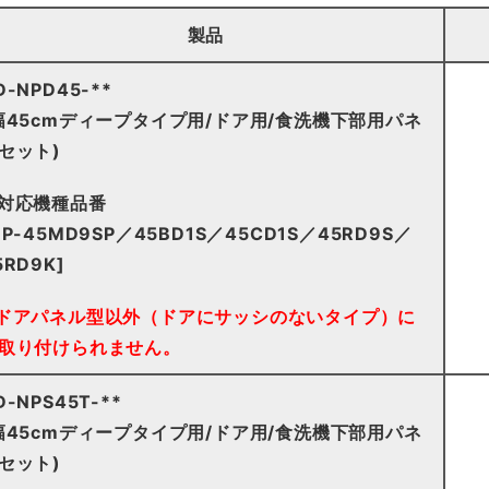
製品
D-NPD45-**
幅45cmディープタイプ用/ドア用/食洗機下部用パネ
セット)
対応機種品番
NP-45MD9SP／45BD1S／45CD1S／45RD9S／
5RD9K]
ドアパネル型以外（ドアにサッシのないタイプ）に
取り付けられません。
D-NPS45T-**
幅45cmディープタイプ用/ドア用/食洗機下部用パネ
セット)