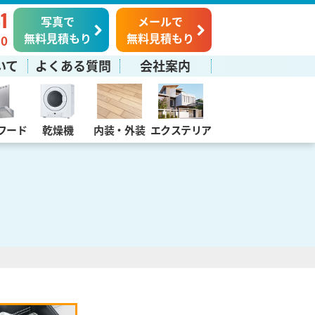
1
写真で
メールで
無料見積もり
無料見積もり
0
いて
よくある質問
会社案内
フード
乾燥機
内装・外装
エクステリア