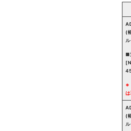
A
(
ル
■
[
4
※
は
A
(
ル