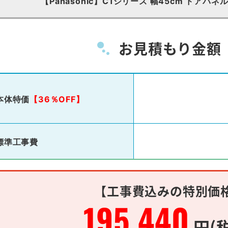
【Panasonic】C1シリーズ 幅45cm ドアパ
お見積もり金額
本体特価
【36％OFF】
標準工事費
【工事費込みの特別価
195,440
円(