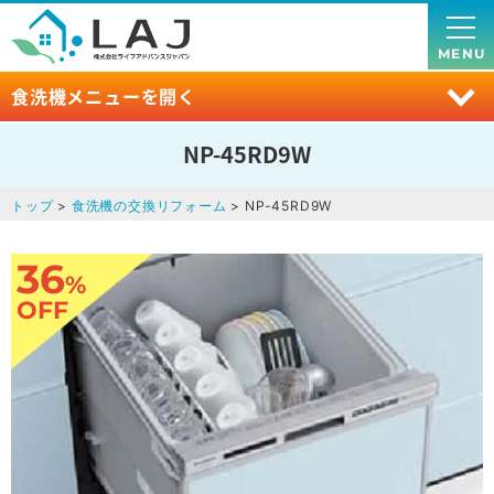
MENU
食洗機メニューを開く
NP-45RD9W
トップ
>
食洗機の交換リフォーム
> NP-45RD9W
36
%
OFF