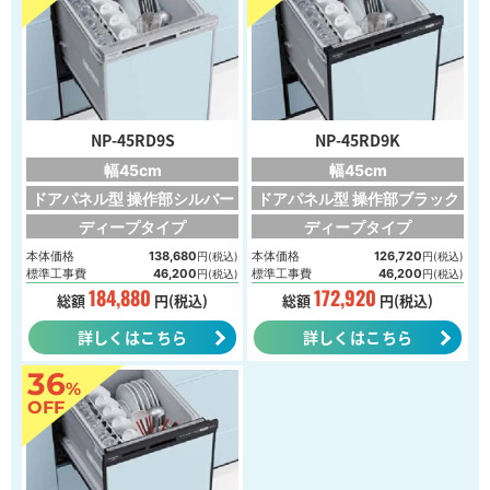
NP-45RD9S
NP-45RD9K
幅45cm
幅45cm
ドアパネル型 操作部シルバー
ドアパネル型 操作部ブラック
ディープタイプ
ディープタイプ
本体価格
138,680
本体価格
126,720
円(税込)
円(税込)
標準工事費
46,200
標準工事費
46,200
円(税込)
円(税込)
184,880
172,920
総額
円(税込)
総額
円(税込)
詳しくはこちら
詳しくはこちら
36
%
OFF