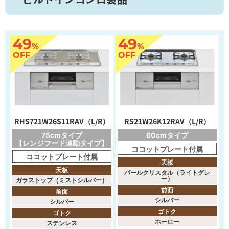
49
49
%
%
OFF
OFF
RHS721W26S11RAV（L/R）
RS21W26K12RAV（L/R）
75cmタイプ
60cmタイプ
【レンジフード連動タイプ】
ココットプレート付属
ココットプレート付属
天板
天板
パールクリスタル（ライトグレ
ー）
ガラストップ（ミストシルバー）
前面
前面
シルバー
シルバー
ゴトク
ゴトク
ホーロー
ステンレス