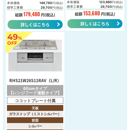
本体価格
123,980
円(税込)
本体価格
149,780
円(税込)
標準工事費
29,700
円(税込)
標準工事費
29,700
円(税込)
153,680
179,480
総額
円(税込)
総額
円(税込)
詳しくはこちら
詳しくはこちら
49
%
OFF
RHS21W26S11RAV（L/R）
60cmタイプ
【レンジフード連動タイプ】
ココットプレート付属
天板
ガラストップ（ミストシルバー）
前面
シルバー