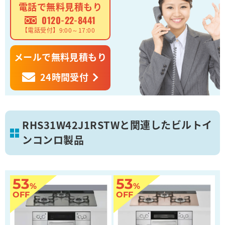
電話で無料見積もり
0120-22-8441
【電話受付】9:00～17:00
メールで無料見積もり
24時間受付
RHS31W42J1RSTWと関連したビルトイ
ンコンロ製品
53
53
%
%
OFF
OFF