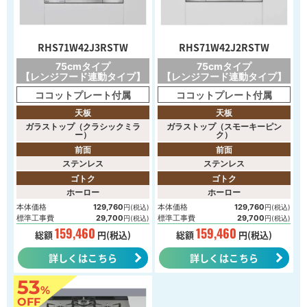
RHS71W42J3RSTW
RHS71W42J2RSTW
75cmタイプ
75cmタイプ
【レンジフード連動タイプ】
【レンジフード連動タイプ】
ココットプレート付属
ココットプレート付属
天板
天板
ガラストップ（クラシックミラ
ガラストップ（スモーキーピン
ー）
ク）
前面
前面
ステンレス
ステンレス
ゴトク
ゴトク
ホーロー
ホーロー
本体価格
129,760
本体価格
129,760
円(税込)
円(税込)
標準工事費
29,700
標準工事費
29,700
円(税込)
円(税込)
159,460
159,460
総額
円(税込)
総額
円(税込)
詳しくはこちら
詳しくはこちら
53
%
OFF