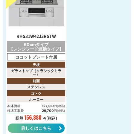
RHS31W42J3RSTW
60cmタイプ
【レンジフード連動タイプ】
ココットプレート付属
天板
ガラストップ（クラシックミラ
ー）
前面
ステンレス
ゴトク
ホーロー
本体価格
127,180
円(税込)
標準工事費
29,700
円(税込)
156,880
総額
円(税込)
詳しくはこちら