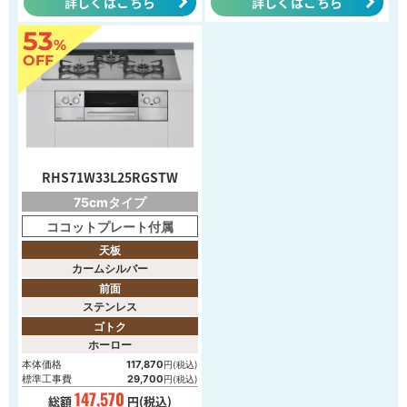
詳しくはこちら
詳しくはこちら
53
%
OFF
RHS71W33L25RGSTW
75cmタイプ
ココットプレート付属
天板
カームシルバー
前面
ステンレス
ゴトク
ホーロー
本体価格
117,870
円(税込)
標準工事費
29,700
円(税込)
147,570
総額
円(税込)