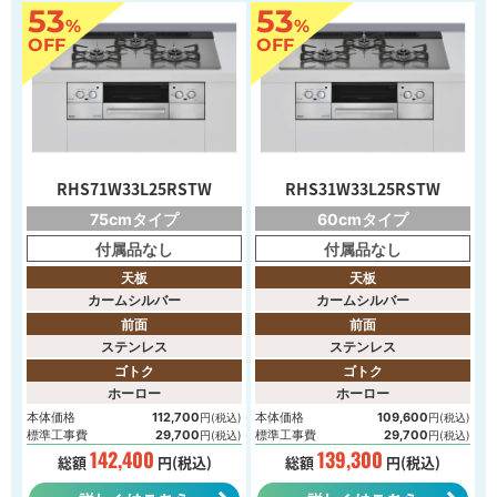
53
53
%
%
OFF
OFF
RHS71W33L25RSTW
RHS31W33L25RSTW
75cmタイプ
60cmタイプ
付属品なし
付属品なし
天板
天板
カームシルバー
カームシルバー
前面
前面
ステンレス
ステンレス
ゴトク
ゴトク
ホーロー
ホーロー
本体価格
112,700
本体価格
109,600
円(税込)
円(税込)
標準工事費
29,700
標準工事費
29,700
円(税込)
円(税込)
142,400
139,300
総額
円(税込)
総額
円(税込)