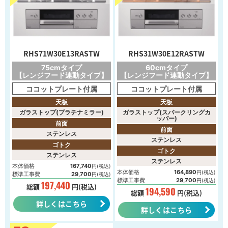
RHS71W30E13RASTW
RHS31W30E12RASTW
75cmタイプ
60cmタイプ
【レンジフード連動タイプ】
【レンジフード連動タイプ】
ココットプレート付属
ココットプレート付属
天板
天板
ガラストップ(プラチナミラー)
ガラストップ(スパークリングカ
ッパー)
前面
前面
ステンレス
ステンレス
ゴトク
ゴトク
ステンレス
ステンレス
本体価格
167,740
円(税込)
本体価格
164,890
円(税込)
標準工事費
29,700
円(税込)
標準工事費
29,700
円(税込)
197,440
総額
円(税込)
194,590
総額
円(税込)
詳しくはこちら
詳しくはこちら