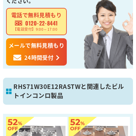
ください。
電話で無料見積もり
0120-22-8441
【電話受付】9:00～17:00
メールで無料見積もり
24時間受付
RHS71W30E12RASTWと関連したビル
トインコンロ製品
52
52
%
%
OFF
OFF