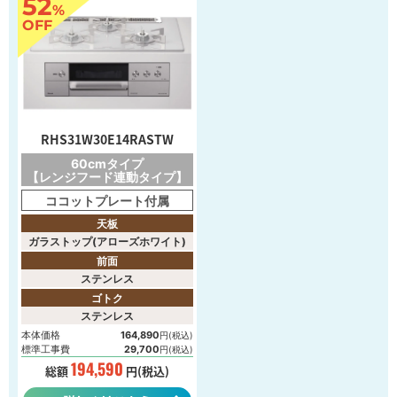
52
%
OFF
RHS31W30E14RASTW
60cmタイプ
【レンジフード連動タイプ】
ココットプレート付属
天板
ガラストップ(アローズホワイト)
前面
ステンレス
ゴトク
ステンレス
本体価格
164,890
円(税込)
標準工事費
29,700
円(税込)
194,590
総額
円(税込)