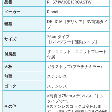
品番
RHS71W30E13RCASTW
メーカー
Rinnai
DELICIA（デリシア）3V電池タイ
種類
プ
75cmタイプ
サイズ
【レンジフード連動タイプ】
ザ・ココット、ココットプレート
付属品
付属
天板
ガラストップ(プラチナミラー)
前面
ステンレス
ゴトク
ステンレス
※写真は75cmステンレスゴトク
タイプです。
その他
※ステンレスゴトクは変色しま
す。（磨いても先端は焼き色が残