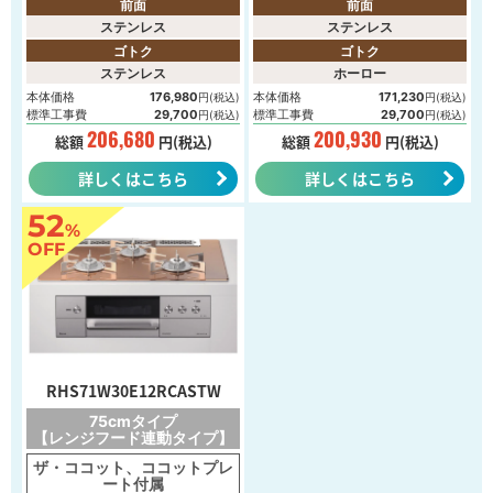
前面
前面
ステンレス
ステンレス
ゴトク
ゴトク
ステンレス
ホーロー
本体価格
176,980
本体価格
171,230
円(税込)
円(税込)
標準工事費
29,700
標準工事費
29,700
円(税込)
円(税込)
206,680
200,930
総額
円(税込)
総額
円(税込)
詳しくはこちら
詳しくはこちら
52
%
OFF
RHS71W30E12RCASTW
75cmタイプ
【レンジフード連動タイプ】
ザ・ココット、ココットプレ
ート付属