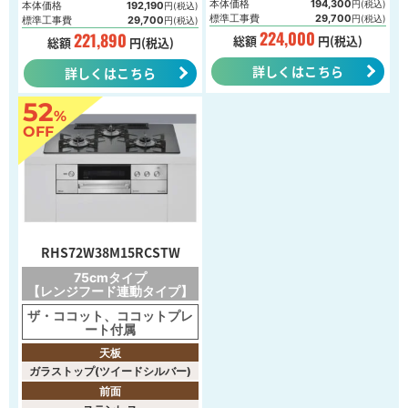
本体価格
194,300
円(税込)
本体価格
192,190
円(税込)
標準工事費
29,700
円(税込)
標準工事費
29,700
円(税込)
224,000
221,890
総額
円(税込)
総額
円(税込)
詳しくはこちら
詳しくはこちら
52
%
OFF
RHS72W38M15RCSTW
75cmタイプ
【レンジフード連動タイプ】
ザ・ココット、ココットプレ
ート付属
天板
ガラストップ(ツイードシルバー)
前面