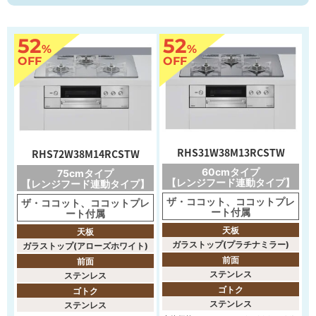
52
52
%
%
OFF
OFF
RHS31W38M13RCSTW
RHS72W38M14RCSTW
60cmタイプ
75cmタイプ
【レンジフード連動タイプ】
【レンジフード連動タイプ】
ザ・ココット、ココットプレ
ザ・ココット、ココットプレ
ート付属
ート付属
天板
天板
ガラストップ(プラチナミラー)
ガラストップ(アローズホワイト)
前面
前面
ステンレス
ステンレス
ゴトク
ゴトク
ステンレス
ステンレス