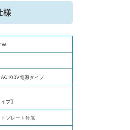
仕様
TW
）AC100V電源タイプ
タイプ】
ットプレート付属