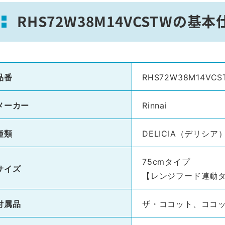
RHS72W38M14VCSTWの基本
品番
RHS72W38M14VCS
メーカー
Rinnai
種類
DELICIA（デリシア
75cmタイプ
サイズ
【レンジフード連動
付属品
ザ・ココット、ココ