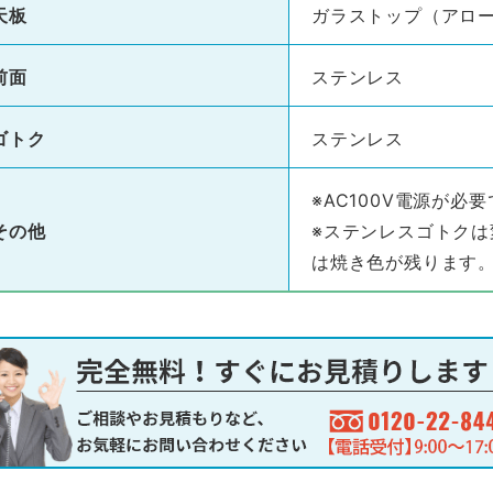
天板
ガラストップ（アロ
前面
ステンレス
ゴトク
ステンレス
※AC100V電源が必
その他
※ステンレスゴトク
は焼き色が残ります