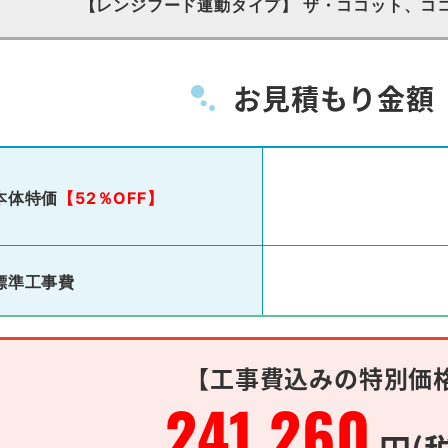
【レンジフード連動タイプ】 ザ・ココット、コ
お見積もり金額
本体特価
【52％OFF】
標準工事費
【工事費込みの特別価
241,260
円(