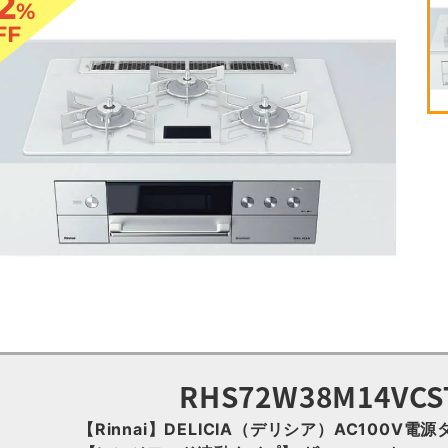
2
%
FF
RHS72W38M14VC
【Rinnai】DELICIA（デリシア）AC100V電