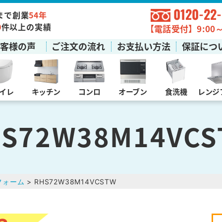
0120-22
まで創業
54年
0
件以上の実績
【電話受付】9:00～1
お客様の声
ご注文の流れ
お支払い方法
保証につ
イレ
キッチン
コンロ
オーブン
食洗機
レンジ
S72W38M14VC
フォーム
> RHS72W38M14VCSTW