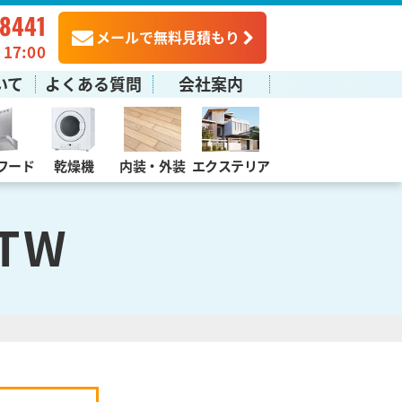
-8441
メールで無料見積もり
7:00
いて
よくある質問
会社案内
フード
乾燥機
内装・外装
エクステリア
STW