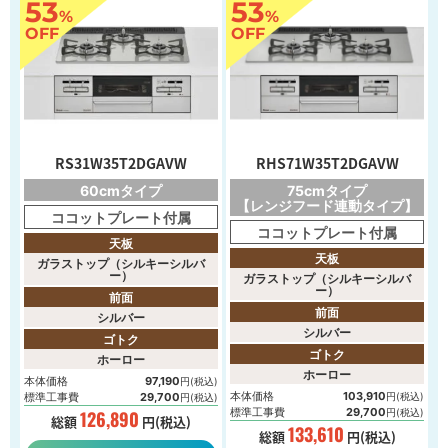
53
53
%
%
OFF
OFF
RS31W35T2DGAVW
RHS71W35T2DGAVW
60cmタイプ
75cmタイプ
【レンジフード連動タイプ】
ココットプレート付属
ココットプレート付属
天板
天板
ガラストップ（シルキーシルバ
ー）
ガラストップ（シルキーシルバ
ー）
前面
前面
シルバー
シルバー
ゴトク
ゴトク
ホーロー
ホーロー
本体価格
97,190
円(税込)
本体価格
103,910
標準工事費
29,700
円(税込)
円(税込)
標準工事費
29,700
126,890
円(税込)
総額
円(税込)
133,610
総額
円(税込)