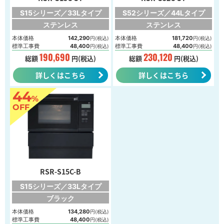
S15シリーズ／33Lタイプ
S52シリーズ／44Lタイプ
ステンレス
ステンレス
本体価格
142,290
本体価格
181,720
円(税込)
円(税込)
標準工事費
48,400
標準工事費
48,400
円(税込)
円(税込)
190,690
230,120
総額
円(税込)
総額
円(税込)
詳しくはこちら
詳しくはこちら
44
%
OFF
RSR-S15C-B
S15シリーズ／33Lタイプ
ブラック
本体価格
134,280
円(税込)
標準工事費
48,400
円(税込)