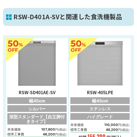
RSW-D401A-SVと関連した食洗機製品
50
50
%
%
OFF
OFF
RSW-SD401AE-SV
RSW-405LPE
幅45cm
幅45cm
シルバー
ステンレス
深型スタンダード【自立脚付
ハイグレード
きタイプ】
本体価格
110,000
円(税込)
本体価格
107,800
円(税込)
標準工事費
46,200
円(税込)
標準工事費
46,200
円(税込)
156,200