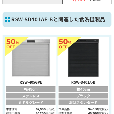
RSW-SD401AE-Bと関連した食洗機製品
50
50
%
%
OFF
OFF
RSW-405GPE
RSW-D401A-B
幅45cm
幅45cm
ステンレス
ブラック
ミドルグレード
深型スタンダード
本体価格
97,900
本体価格
94,050
円(税込)
円(税込)
標準工事費
46,200
標準工事費
46,200
円(税込)
円(税込)