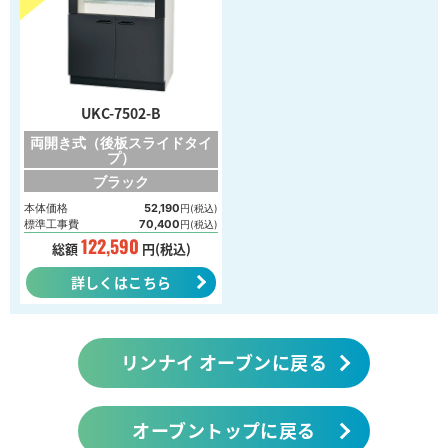
UKC-7502-B
両開き式（後板スライドタイ
プ）
ブラック
本体価格
52,190
円(税込)
標準工事費
70,400
円(税込)
122,590
総額
円(税込)
詳しくはこちら
リンナイ オーブンに戻る
オーブントップに戻る