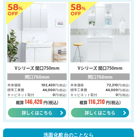
58
58
%
%
OFF
OFF
Vシリーズ 間口750mm
Vシリーズ 間口750mm
間口750mm
間口750mm
本体価格
102,420
本体価格
72,210
円(税込)
円(税込)
標準工事費
44,000
標準工事費
44,000
円(税込)
円(税込)
キャビネット取付
0
キャビネット取付
0
円(税込)
円(税込)
146,420
116,210
概算
円(税込)
概算
円(税込)
詳しくはこちら
詳しくはこちら
洗面化粧台のことなら