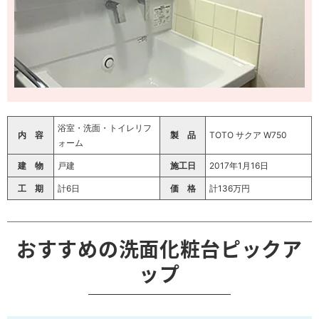
浴室・洗面・トイレリフ
内 容
製 品
TOTO サクア W750
ォーム
建 物
戸建
施工日
2017年1月16日
工 期
計6日
価 格
計136万円
おすすめの洗面化粧台ピックア
ップ