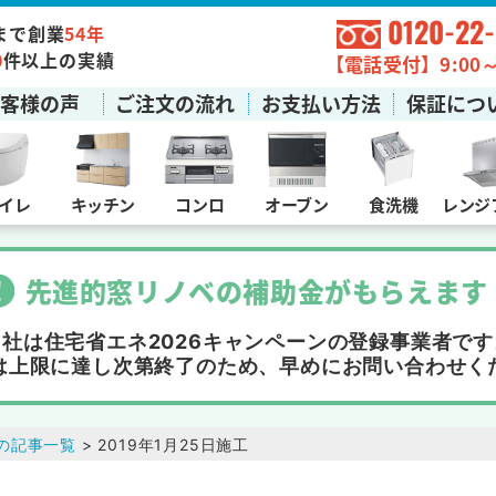
0120-22
まで創業
54年
0
件以上の実績
【電話受付】9:00～1
お客様の声
ご注文の流れ
お支払い方法
保証につ
イレ
キッチン
コンロ
オーブン
食洗機
レンジ
先進的窓リノベの補助金
が
もらえます
当社は住宅省エネ2026キャンペーンの
登録事業者です
は上限に達し次第終了
のため、早めにお問い合わせく
の記事一覧
> 2019年1月25日施工