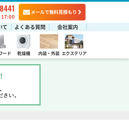
-8441
メールで無料見積もり
7:00
いて
よくある質問
会社案内
フード
乾燥機
内装・外装
エクステリア
！
。
ださい。