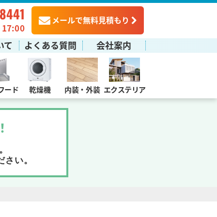
-8441
メールで無料見積もり
7:00
いて
よくある質問
会社案内
フード
乾燥機
内装・外装
エクステリア
！
。
ださい。