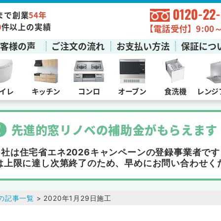
0120-22
まで創業
54年
0
件以上の実績
【電話受付】9:00～1
お客様の声
ご注文の流れ
お支払い方法
保証につ
イレ
キッチン
コンロ
オーブン
食洗機
レンジ
先進的窓リノベの補助金
が
もらえます
当社は住宅省エネ2026キャンペーンの
登録事業者です
は上限に達し次第終了
のため、早めにお問い合わせく
の記事一覧
> 2020年1月29日施工