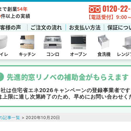
0120-22
まで創業
54年
0
件以上の実績
【電話受付】9:00～1
お客様の声
ご注文の流れ
お支払い方法
保証につ
イレ
キッチン
コンロ
オーブン
食洗機
レンジ
先進的窓リノベの補助金
が
もらえます
当社は住宅省エネ2026キャンペーンの
登録事業者です
は上限に達し次第終了
のため、早めにお問い合わせく
の記事一覧
> 2020年10月20日