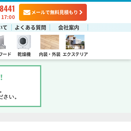
-8441
メールで無料見積もり
7:00
いて
よくある質問
会社案内
フード
乾燥機
内装・外装
エクステリア
！
。
ださい。