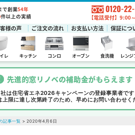
0120-22
まで創業
54年
0
件以上の実績
【電話受付】9:00～1
お客様の声
ご注文の流れ
お支払い方法
保証につ
イレ
キッチン
コンロ
オーブン
食洗機
レンジ
先進的窓リノベの補助金
が
もらえます
当社は住宅省エネ2026キャンペーンの
登録事業者です
は上限に達し次第終了
のため、早めにお問い合わせく
の記事一覧
> 2020年4月6日