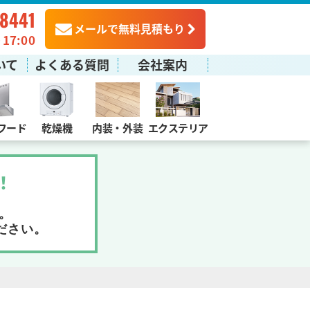
-8441
メールで無料見積もり
7:00
いて
よくある質問
会社案内
フード
乾燥機
内装・外装
エクステリア
！
。
ださい。