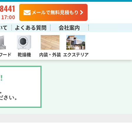
-8441
メールで無料見積もり
7:00
いて
よくある質問
会社案内
フード
乾燥機
内装・外装
エクステリア
！
。
ださい。