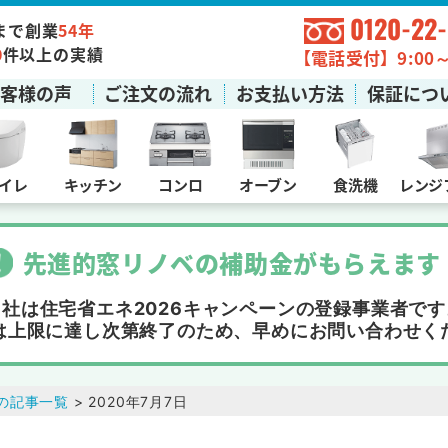
0120-22
まで創業
54年
0
件以上の実績
【電話受付】9:00～1
お客様の声
ご注文の流れ
お支払い方法
保証につ
イレ
キッチン
コンロ
オーブン
食洗機
レンジ
先進的窓リノベの補助金
が
もらえます
当社は住宅省エネ2026キャンペーンの
登録事業者です
は上限に達し次第終了
のため、早めにお問い合わせく
の記事一覧
> 2020年7月7日