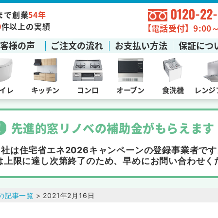
0120-22
まで創業
54年
0
件以上の実績
【電話受付】9:00～1
お客様の声
ご注文の流れ
お支払い方法
保証につ
イレ
キッチン
コンロ
オーブン
食洗機
レンジ
先進的窓リノベの補助金
が
もらえます
当社は住宅省エネ2026キャンペーンの
登録事業者です
は上限に達し次第終了
のため、早めにお問い合わせく
の記事一覧
> 2021年2月16日