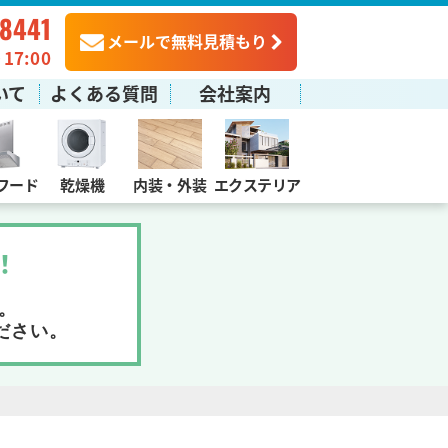
-8441
メールで無料見積もり
7:00
いて
よくある質問
会社案内
フード
乾燥機
内装・外装
エクステリア
！
。
ださい。