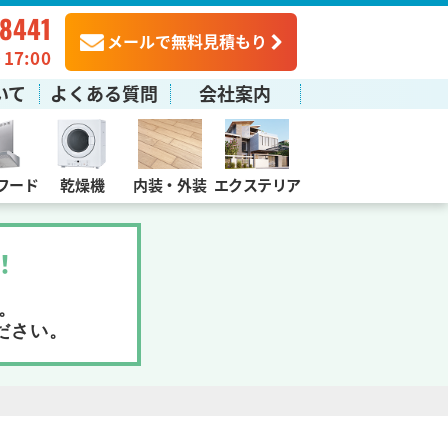
-8441
メールで無料見積もり
7:00
いて
よくある質問
会社案内
フード
乾燥機
内装・外装
エクステリア
！
。
ださい。