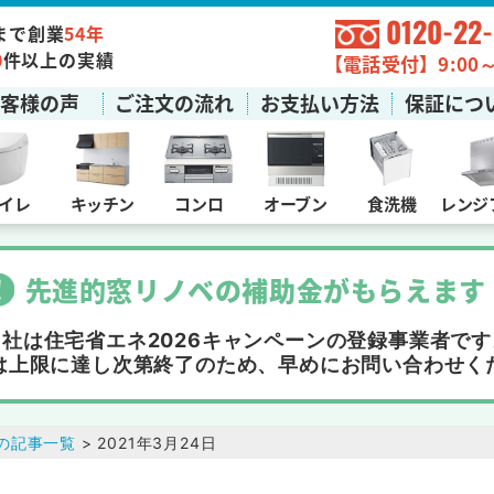
0120-22
まで創業
54年
0
件以上の実績
【電話受付】9:00～1
お客様の声
ご注文の流れ
お支払い方法
保証につ
イレ
キッチン
コンロ
オーブン
食洗機
レンジ
先進的窓リノベの補助金
が
もらえます
当社は住宅省エネ2026キャンペーンの
登録事業者です
は上限に達し次第終了
のため、早めにお問い合わせく
の記事一覧
> 2021年3月24日