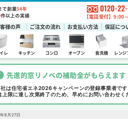
0120-22
まで創業
54年
0
件以上の実績
【電話受付】9:00～1
お客様の声
ご注文の流れ
お支払い方法
保証につ
イレ
キッチン
コンロ
オーブン
食洗機
レンジ
先進的窓リノベの補助金
が
もらえます
当社は住宅省エネ2026キャンペーンの
登録事業者です
は上限に達し次第終了
のため、早めにお問い合わせく
21年8月27日