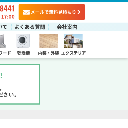
-8441
メールで無料見積もり
7:00
いて
よくある質問
会社案内
フード
乾燥機
内装・外装
エクステリア
！
。
ださい。