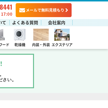
-8441
メールで無料見積もり
7:00
いて
よくある質問
会社案内
フード
乾燥機
内装・外装
エクステリア
！
。
ださい。