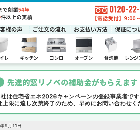
0120-22
まで創業
54年
0
件以上の実績
【電話受付】9:00～1
お客様の声
ご注文の流れ
お支払い方法
保証につ
イレ
キッチン
コンロ
オーブン
食洗機
レンジ
先進的窓リノベの補助金
が
もらえます
当社は住宅省エネ2026キャンペーンの
登録事業者です
は上限に達し次第終了
のため、早めにお問い合わせく
21年9月11日