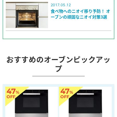
2017.05.12
食べ物へのニオイ移り予防！ オ
ーブンの頑固なニオイ対策3選
おすすめのオーブンピックアッ
プ
47
47
%
%
OFF
OFF