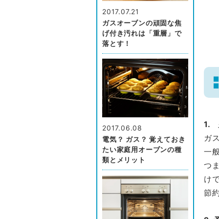
2017.07.21
ガスオーブンの頑固な焦
げ付き汚れは「重層」で
落とす！
1.
2017.06.08
ガ
電気？ ガス？ 覚えておき
たい家庭用オーブンの種
一般
類とメリット
つ
け
節