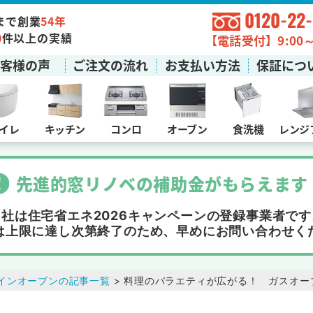
0120-22
まで創業
54年
0
件以上の実績
【電話受付】9:00～1
お客様の声
ご注文の流れ
お支払い方法
保証につ
イレ
キッチン
コンロ
オーブン
食洗機
レンジ
先進的窓リノベの補助金
が
もらえます
当社は住宅省エネ2026キャンペーンの
登録事業者です
は上限に達し次第終了
のため、早めにお問い合わせく
インオーブンの記事一覧
> 料理のバラエティが広がる！ ガスオー