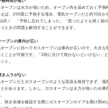
 予熱時間が短い
スオーブンは火力が強いため、オーブン内を温めておく予熱
とえば、200度に予熱する場合、電気オーブンだと約10分
分以内！ 「予熱し忘れてしまった」「思ったよりも焼く前
いうときの問題も解消することができます。
 オーブンの庫内が広い
気オーブンに比べてガスオーブンは庫内が広いので、大きな
焼くことが可能です。「2回に分けて焼かないといけない」
イント。
 焼きムラがない
気オーブンだとガスオーブンのような高温を維持できず、場
ことがあります。しかし、ガスオーブンは火力が強いため庫
す。
た、焼き加減を確認する際にガスオーブンのドアを開け閉め