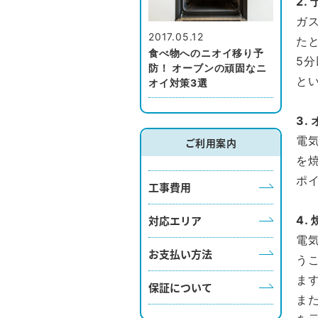
2.
ガ
2017.05.12
た
食べ物へのニオイ移り予
5
防！ オーブンの頑固なニ
と
オイ対策3選
3.
電
ご利用案内
を
ポ
工事費用
対応エリア
4.
電
お支払い方法
う
ま
保証について
ま