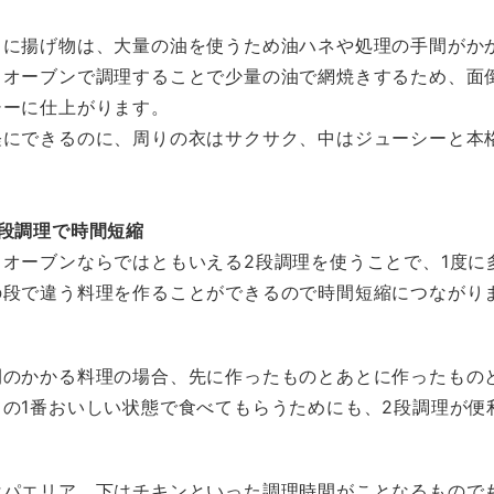
くに揚げ物は、大量の油を使うため油ハネや処理の手間がか
、オーブンで調理することで少量の油で網焼きするため、面
シーに仕上がります。
軽にできるのに、周りの衣はサクサク、中はジューシーと本
。
2段調理で時間短縮
スオーブンならではともいえる2段調理を使うことで、1度に
の段で違う料理を作ることができるので時間短縮につながり
間のかかる料理の場合、先に作ったものとあとに作ったもの
ての1番おいしい状態で食べてもらうためにも、2段調理が便
はパエリア、下はチキンといった調理時間がことなるもので