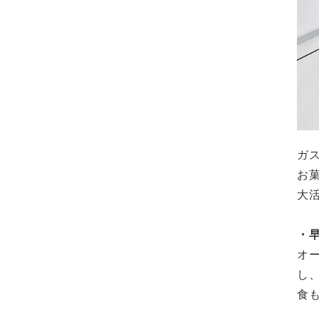
ガ
お
大
・
オ
し
食