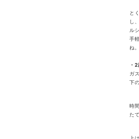
と
し
ル
手
ね
・
ガ
下
時
た
上