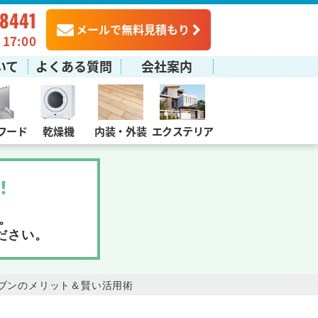
-8441
メールで無料見積もり
7:00
いて
よくある質問
会社案内
フード
乾燥機
内装・外装
エクステリア
！
。
ださい。
ブンのメリット＆賢い活用術