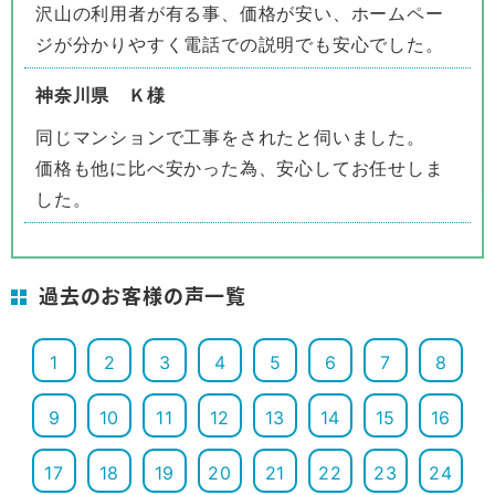
沢山の利用者が有る事、価格が安い、ホームペー
ジが分かりやすく電話での説明でも安心でした。
神奈川県 Ｋ様
同じマンションで工事をされたと伺いました。
価格も他に比べ安かった為、安心してお任せしま
した。
過去のお客様の声一覧
1
2
3
4
5
6
7
8
9
10
11
12
13
14
15
16
17
18
19
20
21
22
23
24