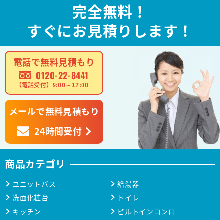
完全無料！
すぐにお見積りします！
電話で無料見積もり
0120-22-8441
【電話受付】9:00～17:00
メールで無料見積もり
24時間受付
商品カテゴリ
ユニットバス
給湯器
洗面化粧台
トイレ
キッチン
ビルトインコンロ