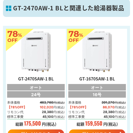
GT-2470AW-1 BLと関連した給湯器製品
78
78
%
%
葛飾区
OFF
OFF
画像を拡大
GT-2470SAW-1 BL
GT-1670SAW-1 BL
オート
オート
24号
16号
本体価格
463,760
本体価格
391,270
円(税込)
円(税込)
【78%OFF】
102,020
【78%OFF】
86,070
円(税込)
円(税込)
リモコン代
28,380
リモコン代
28,380
円(税込)
円(税込)
標準工事費
45,100
標準工事費
45,100
円(税込)
円(税込)
175,500
159,550
総額
円(税込)
総額
円(税込)