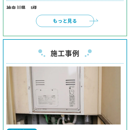
神奈川県 I様
インターネットは、頼みにくいと、思っておりまし
もっと見る
たが、御社のように対応して頂けると、有り難いで
す。本当に有り難うございました。
神奈川県 W様
施工事例
ネットでの取引の為、不安も有りましたが、見積、
注文、施工まで安心してお取り引きが出来ました。
商品購入の予定の友人、親戚等に紹介をしても良い
と思っております。
神奈川県 I様
事前の対応から工事に至るまでほぼパーフェクトな
対応でした。
対応も押し付けがましくなく、工事の方も親切で、