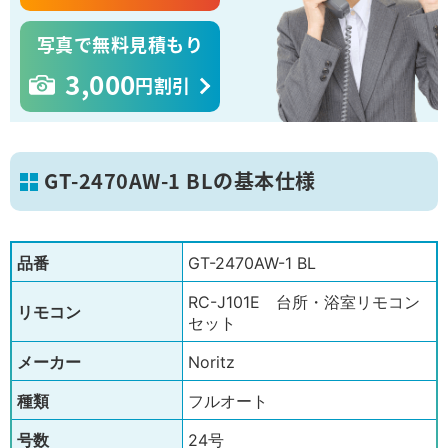
写真で無料見積もり
3,000
円割引
GT-2470AW-1 BLの基本仕様
品番
GT-2470AW-1 BL
RC-J101E 台所・浴室リモコン
リモコン
セット
メーカー
Noritz
種類
フルオート
号数
24号