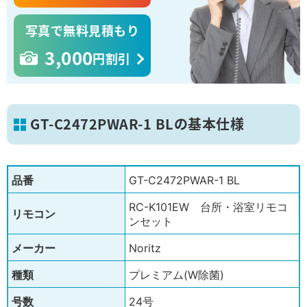
写真で無料見積もり
3,000
円割引
GT-C2472PWAR-1 BLの基本仕様
品番
GT-C2472PWAR-1 BL
RC-K101EW 台所・浴室リモコ
リモコン
ンセット
メーカー
Noritz
種類
プレミアム(W除菌)
号数
24号