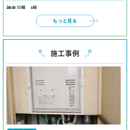
神奈川県 I様
インターネットは、頼みにくいと、思っておりまし
もっと見る
たが、御社のように対応して頂けると、有り難いで
す。本当に有り難うございました。
神奈川県 W様
施工事例
ネットでの取引の為、不安も有りましたが、見積、
注文、施工まで安心してお取り引きが出来ました。
商品購入の予定の友人、親戚等に紹介をしても良い
と思っております。
神奈川県 I様
事前の対応から工事に至るまでほぼパーフェクトな
対応でした。
対応も押し付けがましくなく、工事の方も親切で、