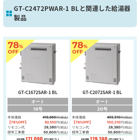
GT-C2472PWAR-1 BLと関連した給湯器
製品
葛飾区
78
78
%
%
画像を拡大
OFF
OFF
GT-C1672SAR-1 BL
GT-C2072SAR-1 BL
オート
オート
16号
20号
本体価格
418,660
本体価格
455,510
円(税込)
円(税込)
【78%OFF】
92,100
【78%OFF】
100,210
円(税込)
円(税込)
リモコン代
28,380
リモコン代
28,380
円(税込)
円(税込)
標準工事費
50,600
標準工事費
50,600
円(税込)
円(税込)
171,080
179,190
総額
円(税込)
総額
円(税込)