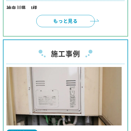
神奈川県 I様
インターネットは、頼みにくいと、思っておりまし
もっと見る
たが、御社のように対応して頂けると、有り難いで
す。本当に有り難うございました。
神奈川県 W様
施工事例
ネットでの取引の為、不安も有りましたが、見積、
注文、施工まで安心してお取り引きが出来ました。
商品購入の予定の友人、親戚等に紹介をしても良い
と思っております。
神奈川県 I様
事前の対応から工事に至るまでほぼパーフェクトな
対応でした。
対応も押し付けがましくなく、工事の方も親切で、