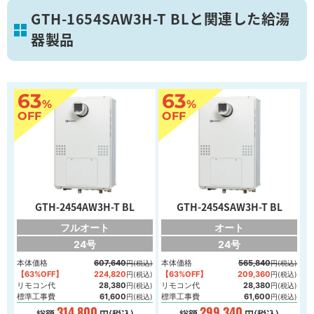
GTH-1654SAW3H-T BLと関連した給湯
器製品
葛飾区
63
63
%
%
画像を拡大
OFF
OFF
GTH-2454AW3H-T BL
GTH-2454SAW3H-T BL
フルオート
オート
24号
24号
本体価格
607,640
本体価格
565,840
円(税込)
円(税込)
【63%OFF】
224,820
【63%OFF】
209,360
円(税込)
円(税込)
リモコン代
28,380
リモコン代
28,380
円(税込)
円(税込)
標準工事費
61,600
標準工事費
61,600
円(税込)
円(税込)
314,800
299,340
総額
円(税込)
総額
円(税込)