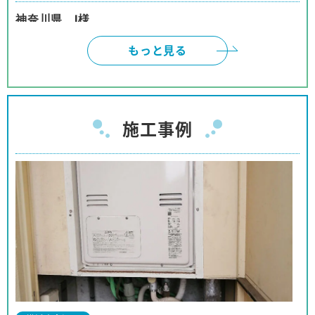
神奈川県 I様
インターネットは、頼みにくいと、思っておりまし
もっと見る
たが、御社のように対応して頂けると、有り難いで
す。本当に有り難うございました。
神奈川県 W様
施工事例
ネットでの取引の為、不安も有りましたが、見積、
注文、施工まで安心してお取り引きが出来ました。
商品購入の予定の友人、親戚等に紹介をしても良い
と思っております。
神奈川県 I様
事前の対応から工事に至るまでほぼパーフェクトな
対応でした。
対応も押し付けがましくなく、工事の方も親切で、