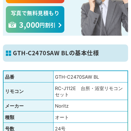
写真で無料見積もり
3,000
円割引
GTH-C2470SAW BLの基本仕様
品番
GTH-C2470SAW BL
RC-J112E 台所・浴室リモコン
リモコン
セット
メーカー
Noritz
種類
オート
号数
24号