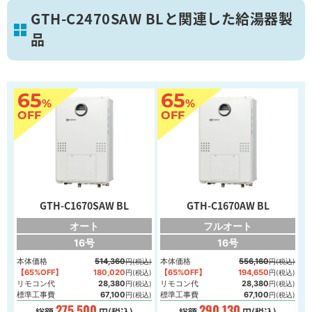
GTH-C2470SAW BLと関連した給湯器製
品
葛飾区
65
65
%
%
画像を拡大
OFF
OFF
GTH-C1670SAW BL
GTH-C1670AW BL
オート
フルオート
16号
16号
本体価格
514,360
本体価格
556,160
円(税込)
円(税込)
【65%OFF】
180,020
【65%OFF】
194,650
円(税込)
円(税込)
リモコン代
28,380
リモコン代
28,380
円(税込)
円(税込)
標準工事費
67,100
標準工事費
67,100
円(税込)
円(税込)
275,500
290,130
総額
円(税込)
総額
円(税込)