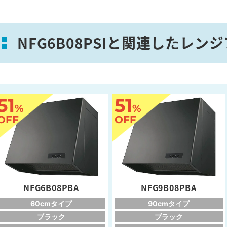
NFG6B08PSIと関連したレン
51
51
%
%
OFF
OFF
NFG6B08PBA
NFG9B08PBA
60cmタイプ
90cmタイプ
ブラック
ブラック