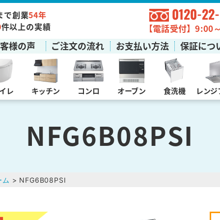
0120-22
まで創業
54年
0
件以上の実績
【電話受付】9:00～1
お客様の声
ご注文の流れ
お支払い方法
保証につ
イレ
キッチン
コンロ
オーブン
食洗機
レンジ
NFG6B08PSI
ーム
> NFG6B08PSI