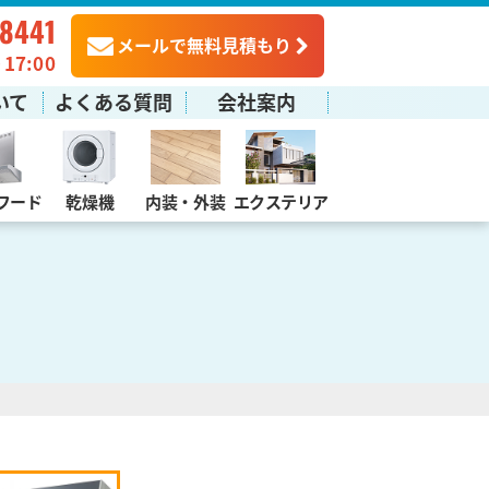
-8441
メールで無料見積もり
7:00
いて
よくある質問
会社案内
フード
乾燥機
内装・外装
エクステリア