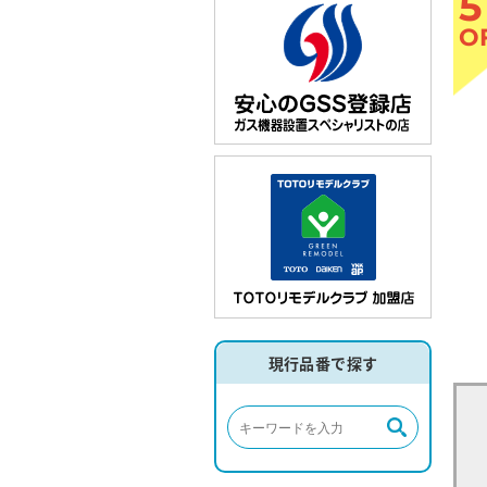
5
O
現行品番で探す