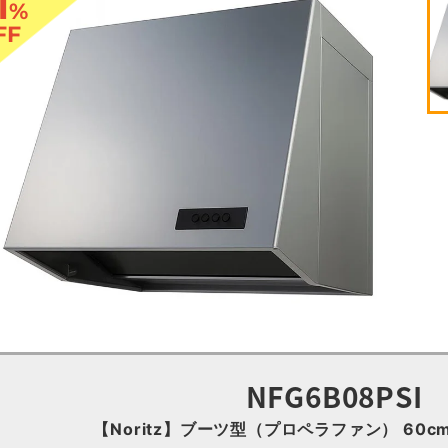
1
%
FF
NFG6B08PSI
【Noritz】ブーツ型（プロペラファン） 60c