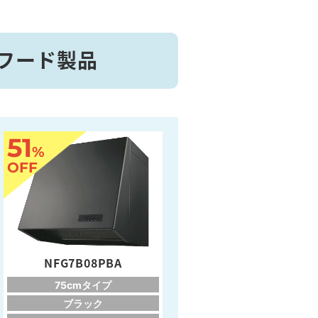
ジフード製品
51
%
OFF
NFG7B08PBA
75cmタイプ
ブラック