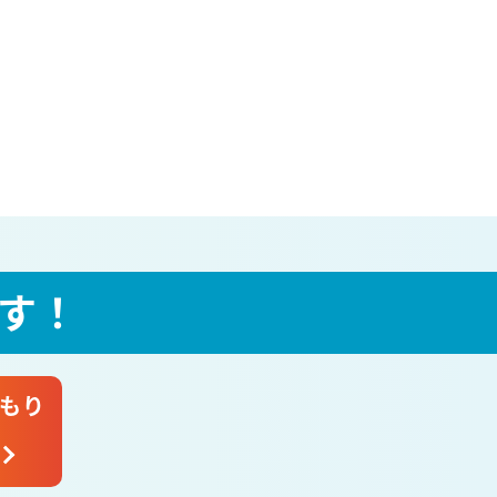
す！
もり