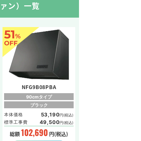
ファン）一覧
51
%
OFF
NFG9B08PBA
90cmタイプ
ブラック
53,190
本体価格
円(税込)
49,500
標準工事費
円(税込)
102,690
総額
円(税込)