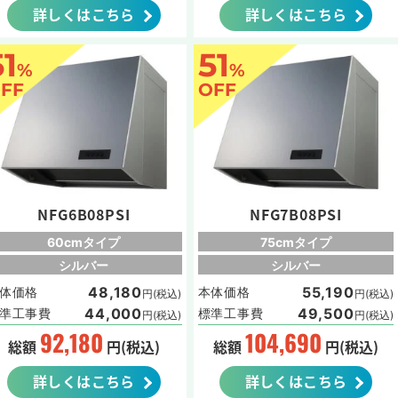
詳しくはこちら
詳しくはこちら
51
51
%
%
FF
OFF
NFG6B08PSI
NFG7B08PSI
60cmタイプ
75cmタイプ
シルバー
シルバー
48,180
55,190
体価格
本体価格
円(税込)
円(税込)
44,000
49,500
準工事費
標準工事費
円(税込)
円(税込)
92,180
104,690
総額
円(税込)
総額
円(税込)
詳しくはこちら
詳しくはこちら