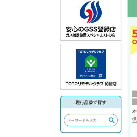
O
現行品番で探す
本
標