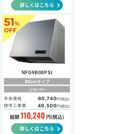
詳しくはこちら
51
%
OFF
NFG9B08PSI
90cmタイプ
シルバー
60,740
本体価格
円(税込)
49,500
標準工事費
円(税込)
110,240
総額
円(税込)
詳しくはこちら