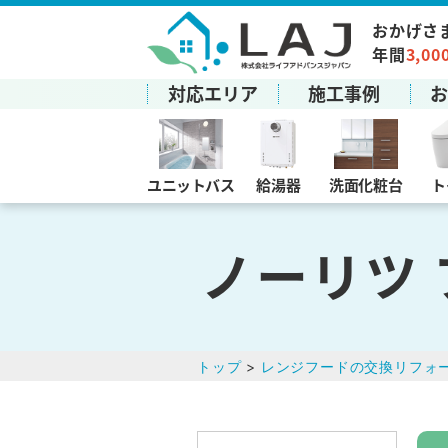
おかげさ
年間
3,00
対応エリア
施工事例
ユニットバス
給湯器
洗面化粧台
ト
ノーリツ
トップ
>
レンジフードの交換リフォ