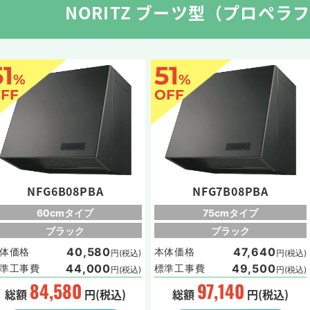
NORITZ ブーツ型（プロペラ
51
51
%
%
FF
OFF
NFG6B08PBA
NFG7B08PBA
60cmタイプ
75cmタイプ
ブラック
ブラック
40,580
47,640
体価格
本体価格
円(税込)
円(税込)
44,000
49,500
準工事費
標準工事費
円(税込)
円(税込)
84,580
97,140
総額
円(税込)
総額
円(税込)