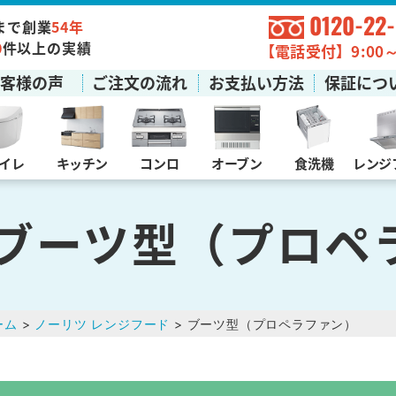
0120-22
まで創業
54年
0
件以上の実績
【電話受付】9:00～1
お客様の声
ご注文の流れ
お支払い方法
保証につ
イレ
キッチン
コンロ
オーブン
食洗機
レンジ
 ブーツ型（プロペ
ーム
>
ノーリツ レンジフード
> ブーツ型（プロペラファン）