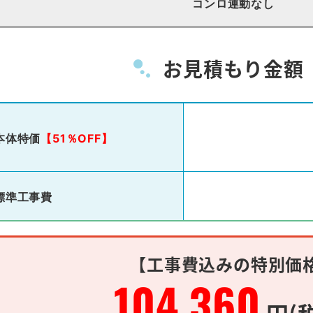
コンロ連動なし
お見積もり金額
本体特価
【51％OFF】
標準工事費
【工事費込みの特別価
104,360
円(