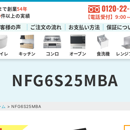
0120-22
まで創業
54年
0
件以上の実績
【電話受付】9:00～1
お客様の声
ご注文の流れ
お支払い方法
保証につ
イレ
キッチン
コンロ
オーブン
食洗機
レンジ
NFG6S25MBA
ーム
> NFG6S25MBA