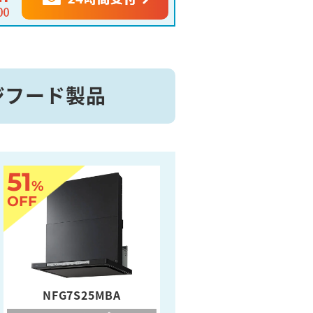
ンジフード製品
51
%
OFF
NFG7S25MBA