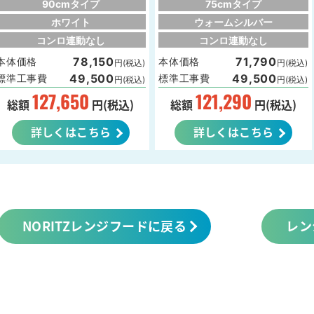
90cmタイプ
75cmタイプ
ホワイト
ウォームシルバー
コンロ連動なし
コンロ連動なし
78,150
71,790
本体価格
本体価格
円(税込)
円(税込)
49,500
49,500
標準工事費
標準工事費
円(税込)
円(税込)
127,650
121,290
総額
円(税込)
総額
円(税込)
詳しくはこちら
詳しくはこちら
NORITZレンジフードに戻る
レン