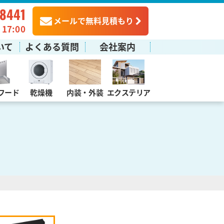
-8441
メールで無料見積もり
7:00
いて
よくある質問
会社案内
フード
乾燥機
内装・外装
エクステリア