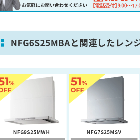
NFG6S25MBAと関連したレ
51
51
%
%
OFF
OFF
NFG9S25MWH
NFG7S25MSV