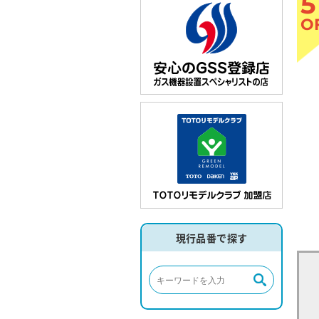
5
O
現行品番で探す