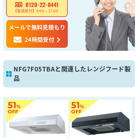
0120-22-8441
【電話受付】9:00～17:00
メールで無料見積もり
24時間受付
NFG7F05TBAと関連したレンジフード製
品
51
51
%
%
OFF
OFF