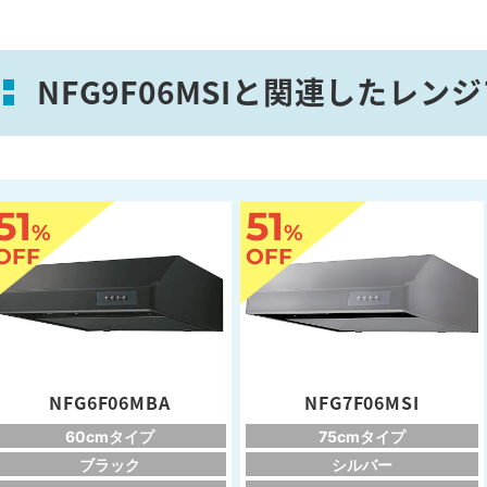
NFG9F06MSIと関連したレン
51
51
%
%
OFF
OFF
NFG6F06MBA
NFG7F06MSI
60cmタイプ
75cmタイプ
ブラック
シルバー