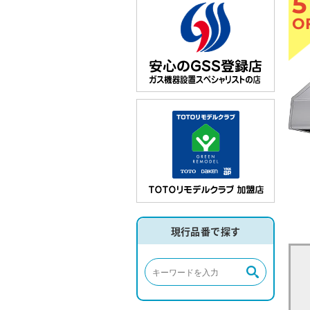
5
O
現行品番で探す