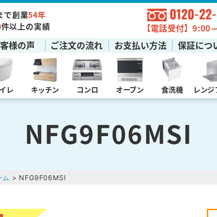
0120-22
まで創業
54年
0
件以上の実績
【電話受付】9:00～1
お客様の声
ご注文の流れ
お支払い方法
保証につ
イレ
キッチン
コンロ
オーブン
食洗機
レンジ
NFG9F06MSI
ーム
> NFG9F06MSI