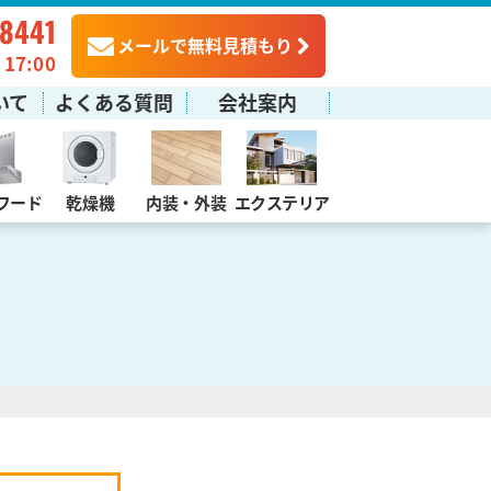
-8441
メールで無料見積もり
7:00
いて
よくある質問
会社案内
フード
乾燥機
内装・外装
エクステリア