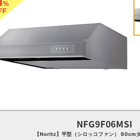
1
%
FF
NFG9F06MSI
【Noritz】平型（シロッコファン） 90cm