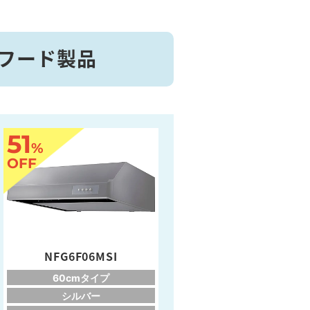
ジフード製品
51
%
OFF
NFG6F06MSI
60cmタイプ
シルバー