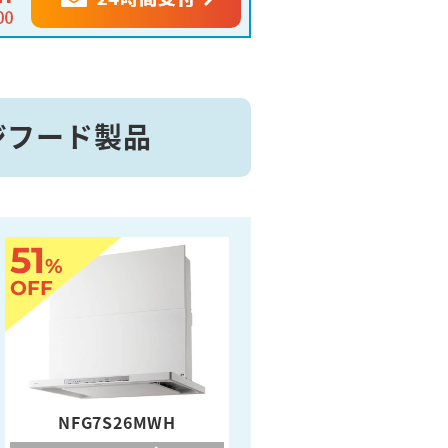
ンジフード製品
51
%
OFF
NFG7S26MWH