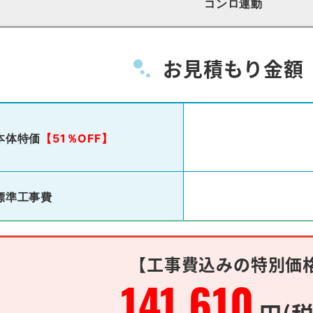
コンロ連動
お見積もり金額
本体特価
【51％OFF】
標準工事費
【工事費込みの特別価
141,610
円(税