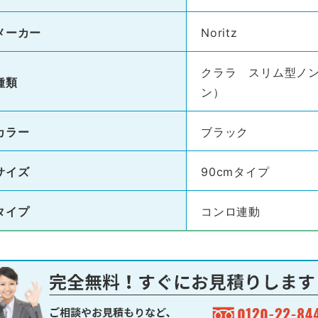
メーカー
Noritz
クララ スリム型ノ
種類
ン）
カラー
ブラック
サイズ
90cmタイプ
タイプ
コンロ連動