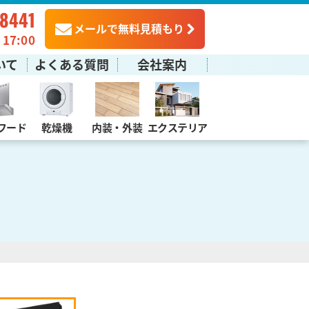
-8441
メールで無料見積もり
7:00
いて
よくある質問
会社案内
フード
乾燥機
内装・外装
エクステリア