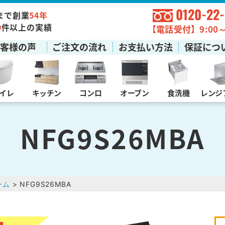
0120-22
まで創業
54年
0
件以上の実績
【電話受付】9:00～1
お客様の声
ご注文の流れ
お支払い方法
保証につ
イレ
キッチン
コンロ
オーブン
食洗機
レンジ
NFG9S26MBA
ーム
> NFG9S26MBA