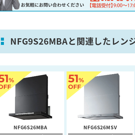
NFG9S26MBAと関連したレ
51
51
%
%
OFF
OFF
NFG6S26MBA
NFG6S26MSV