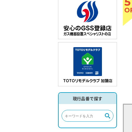
5
O
現行品番で探す