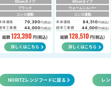
60cmタイプ
60cmタイプ
ブラック
ウォームシルバー
コンロ連動
コンロ連動
79,390
84,510
本体価格
本体価格
円(税込)
円(税込)
44,000
44,000
標準工事費
標準工事費
円(税込)
円(税込)
123,390
128,510
総額
円(税込)
総額
円(税込)
詳しくはこちら
詳しくはこちら
NORITZレンジフードに戻る
レン