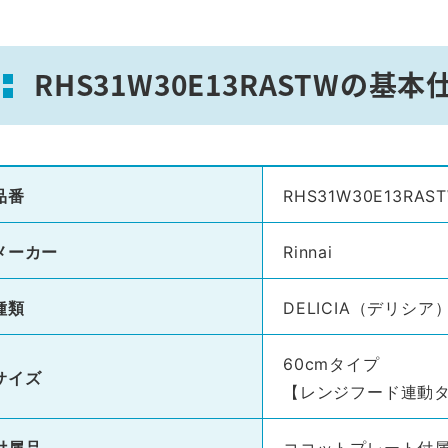
RHS31W30E13RASTWの基本
品番
RHS31W30E13RAS
メーカー
Rinnai
種類
DELICIA（デリシア
60cmタイプ
サイズ
【レンジフード連動