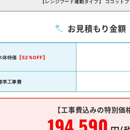
【レンジフード連動タイプ】 ココット
お見積もり金額
本体特価
【52％OFF】
標準工事費
【工事費込みの特別価
194,590
円(