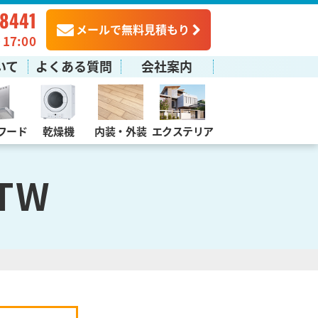
-8441
メールで無料見積もり
7:00
いて
よくある質問
会社案内
フード
乾燥機
内装・外装
エクステリア
TW