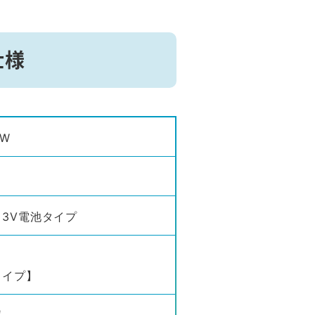
仕様
TW
）3V電池タイプ
タイプ】