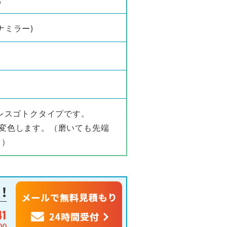
属
ナミラー)
ンレスゴトクタイプです。
は変色します。（磨いても先端
。）