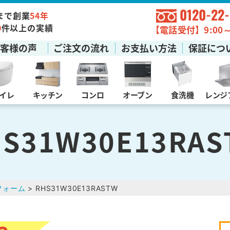
0120-22
まで創業
54年
0
件以上の実績
【電話受付】9:00～1
お客様の声
ご注文の流れ
お支払い方法
保証につ
イレ
キッチン
コンロ
オーブン
食洗機
レンジ
HS31W30E13RAS
フォーム
> RHS31W30E13RASTW