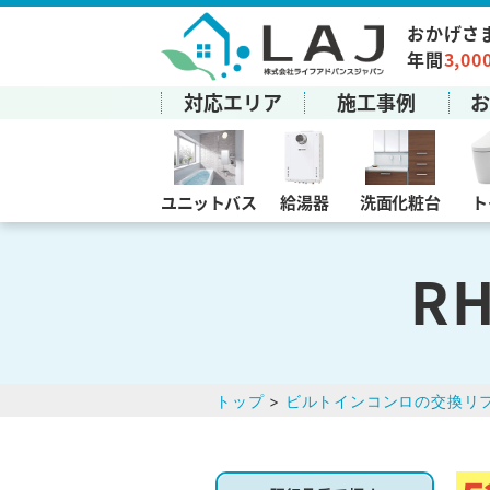
おかげさ
年間
3,00
対応エリア
施工事例
ユニットバス
給湯器
洗面化粧台
ト
R
トップ
>
ビルトインコンロの交換リ