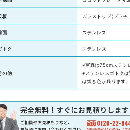
付属品
ココットプレート付
天板
ガラストップ(プラチ
前面
ステンレス
ゴトク
ステンレス
※写真は75cmステ
その他
※ステンレスゴトク
は焼き色が残ります