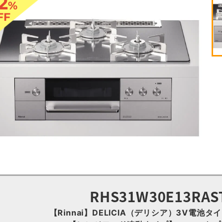
2
%
FF
RHS31W30E13RA
【Rinnai】DELICIA（デリシア）3V電池タ