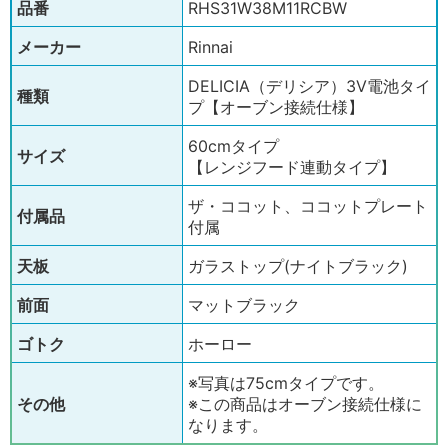
品番
RHS31W38M11RCBW
メーカー
Rinnai
DELICIA（デリシア）3V電池タイ
種類
プ【オーブン接続仕様】
60cmタイプ
サイズ
【レンジフード連動タイプ】
ザ・ココット、ココットプレート
付属品
付属
天板
ガラストップ(ナイトブラック)
前面
マットブラック
ゴトク
ホーロー
※写真は75cmタイプです。
その他
※この商品はオーブン接続仕様に
なります。