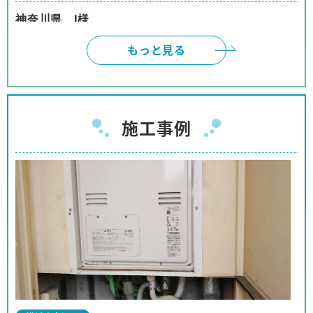
神奈川県 I様
インターネットは、頼みにくいと、思っておりまし
もっと見る
たが、御社のように対応して頂けると、有り難いで
す。本当に有り難うございました。
神奈川県 W様
施工事例
ネットでの取引の為、不安も有りましたが、見積、
注文、施工まで安心してお取り引きが出来ました。
商品購入の予定の友人、親戚等に紹介をしても良い
と思っております。
神奈川県 I様
事前の対応から工事に至るまでほぼパーフェクトな
対応でした。
対応も押し付けがましくなく、工事の方も親切で、