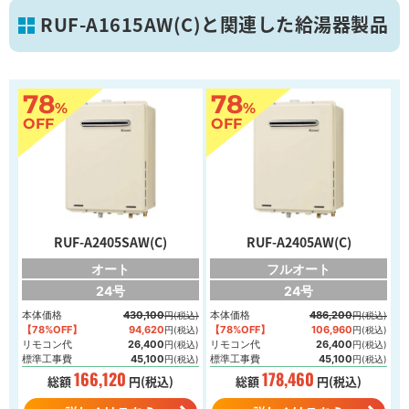
RUF-A1615AW(C)と関連した給湯器製品
78
78
%
%
葛飾区
OFF
OFF
画像を拡大
RUF-A2405SAW(C)
RUF-A2405AW(C)
オート
フルオート
24号
24号
本体価格
430,100
本体価格
486,200
円(税込)
円(税込)
【78%OFF】
94,620
【78%OFF】
106,960
円(税込)
円(税込)
リモコン代
26,400
リモコン代
26,400
円(税込)
円(税込)
標準工事費
45,100
標準工事費
45,100
円(税込)
円(税込)
166,120
178,460
総額
円(税込)
総額
円(税込)