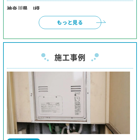
神奈川県 I様
インターネットは、頼みにくいと、思っておりまし
もっと見る
たが、御社のように対応して頂けると、有り難いで
す。本当に有り難うございました。
神奈川県 W様
施工事例
ネットでの取引の為、不安も有りましたが、見積、
注文、施工まで安心してお取り引きが出来ました。
商品購入の予定の友人、親戚等に紹介をしても良い
と思っております。
神奈川県 I様
事前の対応から工事に至るまでほぼパーフェクトな
対応でした。
対応も押し付けがましくなく、工事の方も親切で、