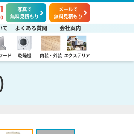
1
写真で
メールで
無料見積もり
無料見積もり
0
いて
よくある質問
会社案内
フード
乾燥機
内装・外装
エクステリア
)