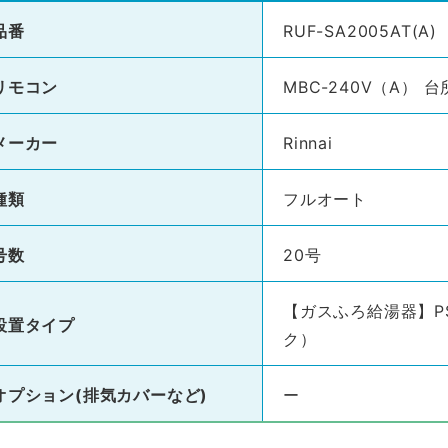
品番
RUF-SA2005AT(A)
リモコン
MBC-240V（A）
メーカー
Rinnai
種類
フルオート
号数
20号
【ガスふろ給湯器】P
設置タイプ
ク）
オプション(排気カバーなど)
ー