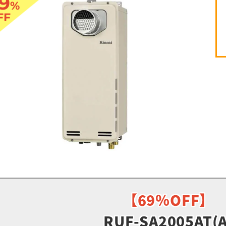
9
%
FF
【69％OFF】
RUF-SA2005AT(A