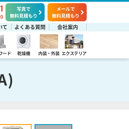
1
写真で
メールで
無料見積もり
無料見積もり
0
いて
よくある質問
会社案内
フード
乾燥機
内装・外装
エクステリア
A)