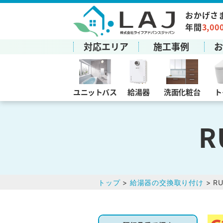
おかげさ
年間
3,00
対応エリア
施工事例
ユニットバス
給湯器
洗面化粧台
ト
R
トップ
>
給湯器の交換取り付け
> RU