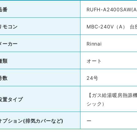
品番
RUFH-A2400SAW(A
リモコン
MBC-240V（A）
メーカー
Rinnai
種類
オート
号数
24号
【ガス給湯暖房熱源機
設置タイプ
シック）
オプション(排気カバーなど)
ー