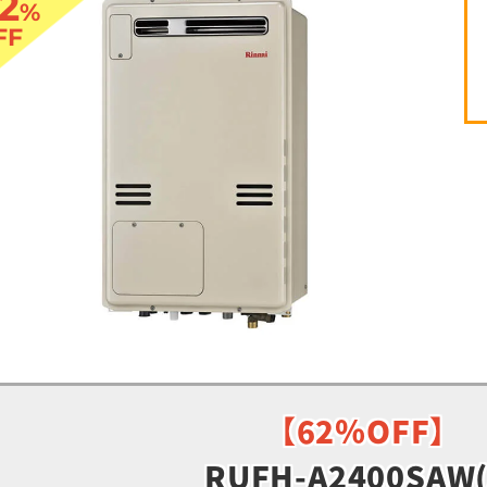
2
%
FF
【62％OFF】
RUFH-A2400SAW(