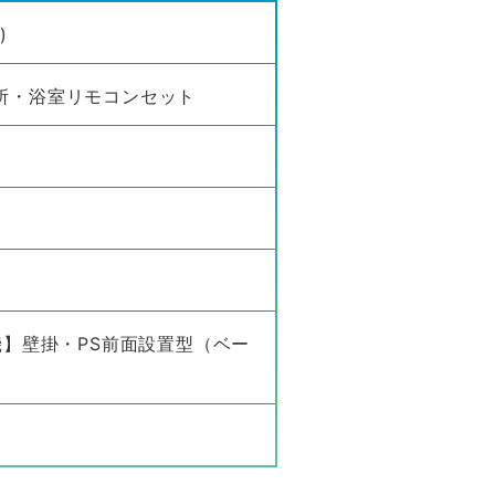
)
 台所・浴室リモコンセット
】壁掛・PS前面設置型（ベー