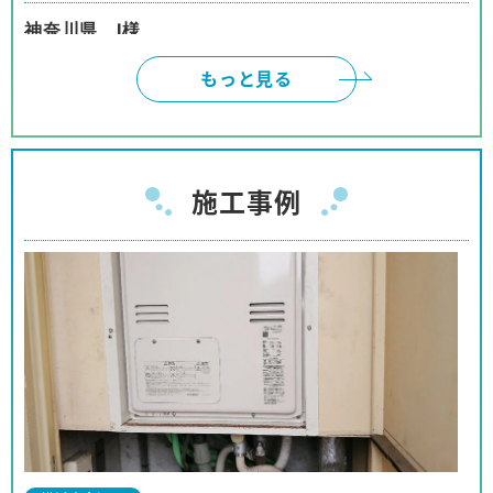
神奈川県 I様
インターネットは、頼みにくいと、思っておりまし
もっと見る
たが、御社のように対応して頂けると、有り難いで
す。本当に有り難うございました。
神奈川県 W様
施工事例
ネットでの取引の為、不安も有りましたが、見積、
注文、施工まで安心してお取り引きが出来ました。
商品購入の予定の友人、親戚等に紹介をしても良い
と思っております。
神奈川県 I様
事前の対応から工事に至るまでほぼパーフェクトな
対応でした。
対応も押し付けがましくなく、工事の方も親切で、