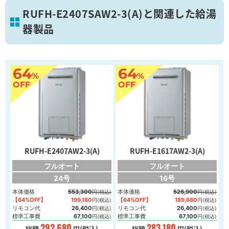
RUFH-E2407SAW2-3(A)と関連した給湯
器製品
葛飾区
64
64
%
%
画像を拡大
OFF
OFF
RUFH-E2407AW2-3(A)
RUFH-E1617AW2-3(A)
フルオート
フルオート
24号
16号
本体価格
553,300
本体価格
526,900
円(税込)
円(税込)
【64%OFF】
199,180
【64%OFF】
189,680
円(税込)
円(税込)
リモコン代
26,400
リモコン代
26,400
円(税込)
円(税込)
標準工事費
67,100
標準工事費
67,100
円(税込)
円(税込)
292,680
283,180
総額
円(税込)
総額
円(税込)