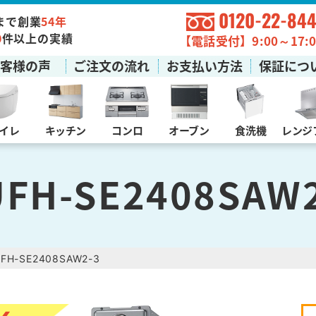
0120-22-844
まで創業
54年
0
件以上の実績
【電話受付】9:00～17:0
お客様の声
ご注文の流れ
お支払い方法
保証につ
イレ
キッチン
コンロ
オーブン
食洗機
レンジ
FH-SE2408SAW
FH-SE2408SAW2-3