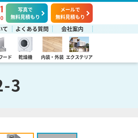
1
写真で
メールで
無料見積もり
無料見積もり
0
いて
よくある質問
会社案内
フード
乾燥機
内装・外装
エクステリア
2-3