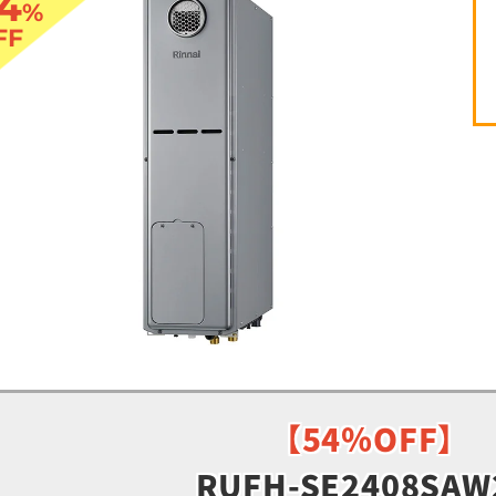
4
%
FF
【54％OFF】
RUFH-SE2408SAW