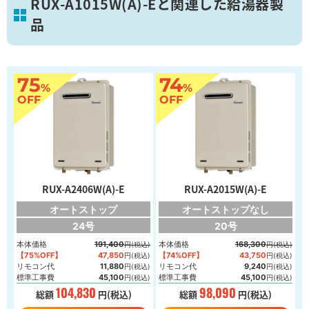
RUX-A1015W(A)-Eと関連した給湯器製
品
葛飾区
75
74
%
%
画像を拡大
OFF
OFF
RUX-A2406W(A)-E
RUX-A2015W(A)-E
オートストップ
オートストップなし
24号
20号
本体価格
191,400
本体価格
168,300
円(税込)
円(税込)
【75%OFF】
47,850
【74%OFF】
43,750
円(税込)
円(税込)
リモコン代
11,880
リモコン代
9,240
円(税込)
円(税込)
標準工事費
45,100
標準工事費
45,100
円(税込)
円(税込)
104,830
98,090
総額
円(税込)
総額
円(税込)