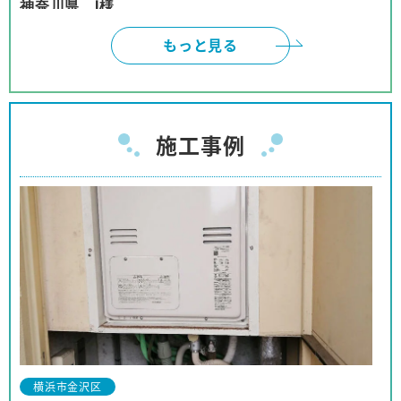
神奈川県 I様
インターネットは、頼みにくいと、思っておりまし
もっと見る
たが、御社のように対応して頂けると、有り難いで
す。本当に有り難うございました。
神奈川県 W様
施工事例
ネットでの取引の為、不安も有りましたが、見積、
注文、施工まで安心してお取り引きが出来ました。
商品購入の予定の友人、親戚等に紹介をしても良い
と思っております。
神奈川県 I様
事前の対応から工事に至るまでほぼパーフェクトな
対応でした。
対応も押し付けがましくなく、工事の方も親切で、
横浜市金沢区
他の人にも安心して推薦できます。