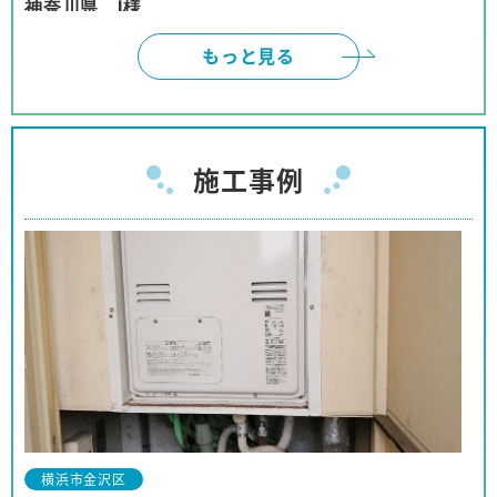
神奈川県 I様
インターネットは、頼みにくいと、思っておりまし
もっと見る
たが、御社のように対応して頂けると、有り難いで
す。本当に有り難うございました。
神奈川県 W様
施工事例
ネットでの取引の為、不安も有りましたが、見積、
注文、施工まで安心してお取り引きが出来ました。
商品購入の予定の友人、親戚等に紹介をしても良い
と思っております。
神奈川県 I様
事前の対応から工事に至るまでほぼパーフェクトな
対応でした。
対応も押し付けがましくなく、工事の方も親切で、
横浜市金沢区
他の人にも安心して推薦できます。