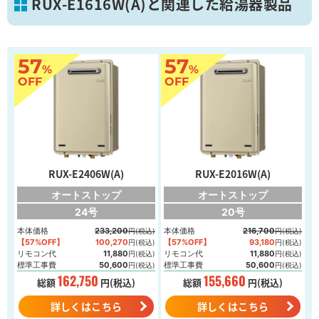
RUX-E1616W(A)と関連した給湯器製品
57
57
%
%
葛飾区
OFF
OFF
画像を拡大
RUX-E2406W(A)
RUX-E2016W(A)
オートストップ
オートストップ
24号
20号
本体価格
233,200
本体価格
216,700
円(税込)
円(税込)
【57%OFF】
100,270
【57%OFF】
93,180
円(税込)
円(税込)
リモコン代
11,880
リモコン代
11,880
円(税込)
円(税込)
標準工事費
50,600
標準工事費
50,600
円(税込)
円(税込)
162,750
155,660
総額
円(税込)
総額
円(税込)
詳しくはこちら
詳しくはこちら